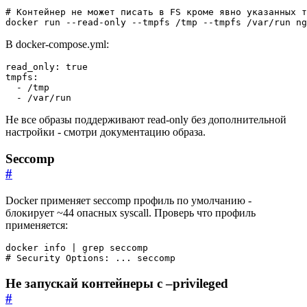
# Контейнер не может писать в FS кроме явно указанных т
docker run --read-only --tmpfs /tmp --tmpfs /var/run ng
В docker-compose.yml:
read_only
:
true
tmpfs
:
- 
/tmp
- 
/var/run
Не все образы поддерживают read-only без дополнительной
настройки - смотри документацию образа.
Seccomp
#
Docker применяет seccomp профиль по умолчанию -
блокирует ~44 опасных syscall. Проверь что профиль
применяется:
docker info 
|
# Security Options: ... seccomp
Не запускай контейнеры с –privileged
#