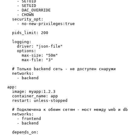
- 
SETUID
- 
SETGID
- 
DAC_OVERRIDE
- 
CHOWN
security_opt
:
- 
no
-
new-privileges:true
pids_limit
:
200
logging
:
driver
:
"json-file"
options
:
max-size
:
"50m"
max-file
:
"3"
# Только backend сеть - не доступен снаружи
networks
:
- 
backend
app
:
image
:
myapp:1.2.3
container_name
:
app
restart
:
unless-stopped
# Подключена к обеим сетям - мост между web и db
networks
:
- 
frontend
- 
backend
depends_on
: