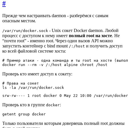
#
Прежде чем настраивать daemon - разберёмся с самым
опасным местом.
- Unix сокет Docker daemon. Любой
/var/run/docker.sock
процесс с доступом к нему имеет
полный root на хосте
. Не
“почти root” - именно root. Через один вызов API можно
запустить контейнер с bind mount
и получить доступ
/:/host
ко всей файловой системе хоста:
# Пример атаки - одна команда и ты root на хосте (выпол
docker run --rm -v /:/host alpine chroot /host
Проверь кто имеет доступ к сокету:
# Права на сокет
ls -la /var/run/docker.sock
srw-rw---- 1 root docker 0 May 22 10:00 /var/run/docker
Проверь кто в группе
:
docker
getent group docker
Только пользователи которым доверяешь полный root должны