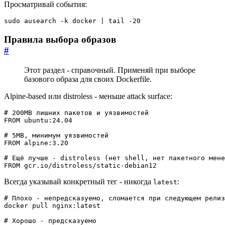
Просматривай события:
sudo ausearch -k docker 
|
 tail -20
Правила выбора образов
#
Этот раздел - справочный. Применяй при выборе
базового образа для своих Dockerfile.
Alpine-based или distroless - меньше attack surface:
# 200MB лишних пакетов и уязвимостей
FROM
ubuntu:24.04
# 5MB, минимум уязвимостей
FROM
alpine:3.20
# Ещё лучше - distroless (нет shell, нет пакетного мене
FROM
gcr.io/distroless/static-debian12
Всегда указывай конкретный тег - никогда
:
latest
# Плохо - непредсказуемо, сломается при следующем релиз
# Хорошо - предсказуемо