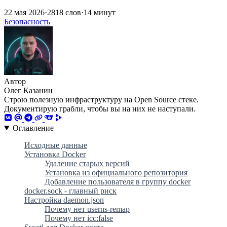
22 мая 2026
·
2818 слов
·
14 минут
Безопасность
Автор
Олег Казанин
Строю полезную инфраструктуру на Open Source стеке.
Документирую грабли, чтобы вы на них не наступали.
Оглавление
Исходные данные
Установка Docker
Удаление старых версий
Установка из официального репозитория
Добавление пользователя в группу docker
docker.sock - главный риск
Настройка daemon.json
Почему нет userns-remap
Почему нет icc:false