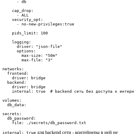
- 
db
cap_drop
:
- 
ALL
security_opt
:
- 
no
-
new-privileges:true
pids_limit
:
100
logging
:
driver
:
"json-file"
options
:
max-size
:
"50m"
max-file
:
"3"
networks
:
frontend
:
driver
:
bridge
backend
:
driver
:
bridge
internal
:
true
# backend сеть без доступа к интерн
volumes
:
db_data
:
secrets
:
db_password
:
file
:
./secrets/db_password.txt
для backend сети - контейнеры в ней не
internal: true