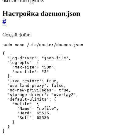
быть в этой группе.
Настройка daemon.json
#
Создай файл:
sudo nano /etc/docker/daemon.json
{
"log-driver"
:
"json-file"
,
"log-opts"
:
{
"max-size"
:
"50m"
,
"max-file"
:
"3"
},
"live-restore"
:
true
,
"userland-proxy"
:
false
,
"no-new-privileges"
:
true
,
"storage-driver"
:
"overlay2"
,
"default-ulimits"
:
{
"nofile"
:
{
"Name"
:
"nofile"
,
"Hard"
:
65536
,
"Soft"
:
65536
}
}
}