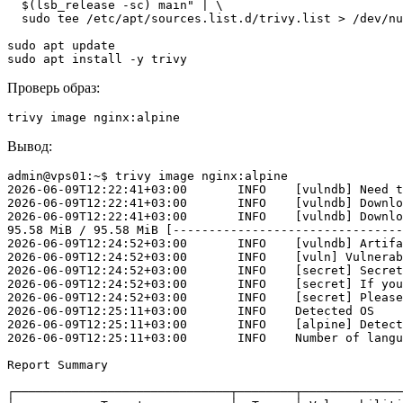
$(
lsb_release -sc
)
 main"
|
sudo apt install -y trivy
Проверь образ:
trivy image nginx:alpine
Вывод:
2026-06-09T12:22:41+03:00       INFO    
[
vulndb
]
2026-06-09T12:22:41+03:00       INFO    
[
vulndb
]
2026-06-09T12:22:41+03:00       INFO    
[
vulndb
]
 Downlo
95.58 MiB / 95.58 MiB 
[
--------------------------------
2026-06-09T12:24:52+03:00       INFO    
[
vulndb
]
 Artifa
2026-06-09T12:24:52+03:00       INFO    
[
vuln
]
2026-06-09T12:24:52+03:00       INFO    
[
secret
]
2026-06-09T12:24:52+03:00       INFO    
[
secret
]
 If you
2026-06-09T12:24:52+03:00       INFO    
[
secret
]
 Please
2026-06-09T12:25:11+03:00       INFO    Detected OS    
2026-06-09T12:25:11+03:00       INFO    
[
alpine
]
 Detect
2026-06-09T12:25:11+03:00       INFO    Number of langu