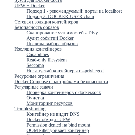
Sysctl для Docker-хоста
UFW + Docker
Подход 1 - рекомендуемый: порты на localhost
Подход 2: DOCKER-USER chain
Сетевая изоляция контейнеров
Безопасность образов
Сканирование уязвимостей - Trivy
Аудит событий Docker
Правила выбора образов
Изоляция контейнеров
Capabilities
Read-only filesystem
Seccomp
Не запускай контейнеры с –privileged
Ресурсные ограничения
Docker Compose с настройками безопасности
Регулярные задачи
Проверка контейнеров с docker.sock
Очистка
Мониторинг ресурсов
Troubleshooting
Контейнер не видит DNS
Docker обходит UFW
Permission denied на bind mount
OOM killer убивает контейнер