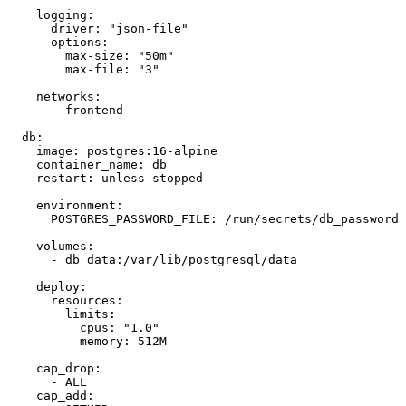
logging
:
driver
:
"json-file"
options
:
max-size
:
"50m"
max-file
:
"3"
networks
:
- 
frontend
db
:
image
:
postgres:16-alpine
container_name
:
db
restart
:
unless-stopped
environment
:
POSTGRES_PASSWORD_FILE
:
/run/secrets/db_password
volumes
:
- 
db_data:/var/lib/postgresql/data
deploy
:
resources
:
limits
:
cpus
:
"1.0"
memory
:
512M
cap_drop
:
- 
ALL
cap_add
: