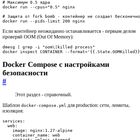
# Максимум 0.5 ядра
docker run --cpus
=
"0.5"
# Защита от fork bomb - контейнер не создает бесконечно
docker run --pids-limit 
200
 nginx
Если контейнер неожиданно останавливается - первым делом
проверяй OOM (Out Of Memory):
dmesg 
|
 grep -i 
"oom\|killed process"
docker inspect CONTAINER --format
=
'{{.State.OOMKilled}}
Docker Compose с настройками
безопасности
#
Этот раздел - справочный.
Шаблон
для production: сети, лимиты,
docker-compose.yml
изоляция:
services
:
web
:
image
:
nginx:1.27-alpine
container_name
:
web
restart
:
unless-stopped