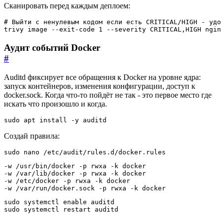
Сканировать перед каждым деплоем:
# Выйти с ненулевым кодом если есть CRITICAL/HIGH - удо
trivy image --exit-code 
1
 --severity CRITICAL,HIGH ngin
Аудит событий Docker
#
Auditd фиксирует все обращения к Docker на уровне ядра:
запуск контейнеров, изменения конфигурации, доступ к
docker.sock. Когда что-то пойдёт не так - это первое место где
искать что произошло и когда.
sudo apt install -y auditd
Создай правила:
sudo nano /etc/audit/rules.d/docker.rules
-w /var/run/docker.sock -p rwxa -k docker
sudo systemctl 
enable
sudo systemctl restart auditd