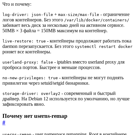
Что и почему:
+
- ограничение
log-driver: json-file
max-size/max-file
логов контейнеров. Без этого
/var/lib/docker/containers/
забивает весь диск за несколько дней на активном сервисе.
50MB × 3 файла = 150MB максимум на контейнер.
- контейнеры продолжают работать пока
live-restore: true
daemon перезапускается. Без этого
systemctl restart docker
роняет все контейнеры.
- iptables вместо userland proxy для
userland-proxy: false
проброса портов. Быстрее и меньше процессов.
- контейнеры не могут поднять
no-new-privileges: true
привилегии через setuid/setgid бинарники.
- современный и быстрый
storage-driver: overlay2
драйвер. На Debian 12 используется по умолчанию, но лучше
зафиксировать явно.
Почему нет userns-remap
#
- user namespace remapping. Root в контейнере
userns-remap