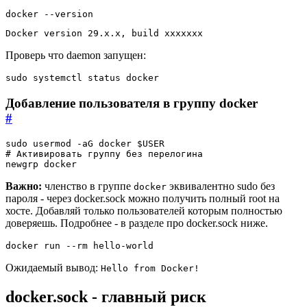
docker --version
Docker version 29.x.x, build xxxxxxx
Проверь что daemon запущен:
sudo systemctl status docker
Добавление пользователя в группу docker
#
sudo usermod -aG docker 
$USER
# Активировать группу без перелогина
newgrp docker
Важно:
членство в группе
эквивалентно sudo без
docker
пароля - через docker.sock можно получить полный root на
хосте. Добавляй только пользователей которым полностью
доверяешь. Подробнее - в разделе про docker.sock ниже.
docker run --rm hello-world
Ожидаемый вывод:
Hello from Docker!
docker.sock - главный риск