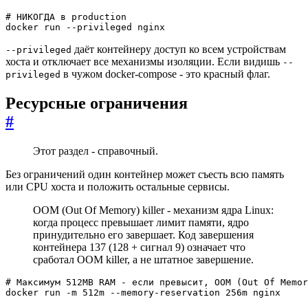
# НИКОГДА в production
docker run --privileged nginx
даёт контейнеру доступ ко всем устройствам
--privileged
хоста и отключает все механизмы изоляции. Если видишь
--
в чужом docker-compose - это красный флаг.
privileged
Ресурсные ограничения
#
Этот раздел - справочный.
Без ограничений один контейнер может съесть всю память
или CPU хоста и положить остальные сервисы.
OOM (Out Of Memory) killer - механизм ядра Linux:
когда процесс превышает лимит памяти, ядро
принудительно его завершает. Код завершения
контейнера 137 (128 + сигнал 9) означает что
сработал OOM killer, а не штатное завершение.
# Максимум 512MB RAM - если превысит, OOM (Out Of Memor