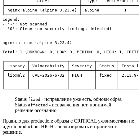
│ nginx:alpine 
(
alpine 3.23.4
)
 │ alpine │        
1
- 
'-'
- 
'0'
: Clean 
(
no security findings detected
)
nginx:alpine 
(
alpine 3.23.4
)
Total: 
1
(
UNKNOWN: 0, LOW: 0, MEDIUM: 0, HIGH: 1, CRITI
└─────────┴───────────────┴──────────┴────────┴────────
Status
- исправление уже есть, обнови образ
fixed
Status
- исправления нет, принимай
affected
решение осознанно
Правило для production: образы с CRITICAL уязвимостями не
идут в production. HIGH - анализировать и принимать
решение.