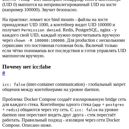
(UID 0) маппится на непривилегированный UID на хосте
(например 100000). Звучит безопасно.
На практике: ломает все bind mounts - файлы на хосте
принадлежат UID 1000, а контейнер видит UID 100000 и
получает
. Redis, PostgreSQL, nginx - у
Permission denied
каждого свой UID, каждый нужно пересчитывать вручную
через
. Для production с несколькими
chown -R 100000:100000
сервисами это постоянная головная боль. Включай только
если чётко понимаешь все последствия и готов управлять UID
маппингом вручную.
Почему нет icc:false
#
(inter-container communication) - глобальный запрет
icc: false
общения между контейнерами на уровне daemon.
Проблема: Docker Compose создаёт изолированную bridge сеть
для каждого стека. Контейнеры одного стека (
+
app
postgres
+
) общаются через эту сеть. С
на уровне
redis
icc: false
daemon они перестают видеть друг друга - стек перестаёт
работать. Правильный подход - изоляция через сети Docker
Compose. Описано ниже.